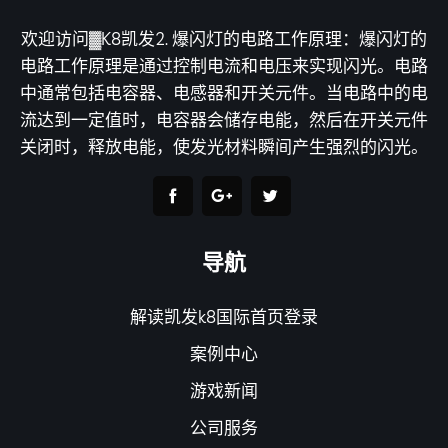
欢迎访问▓K8凯发2. 爆闪灯的电路工作原理：爆闪灯的
电路工作原理是通过控制电流和电压来实现闪光。电路
中通常包括电容器、电感器和开关元件。当电路中的电
流达到一定值时，电容器会储存电能，然后在开关元件
关闭时，释放电能，使发光材料瞬间产生强烈的闪光。
导航
解读凯发k8国际首页登录
案例中心
游戏新闻
公司服务