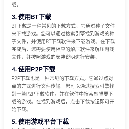
载。
3. 使用BT下载
BT下载是一种常见的下载方式，它通过种子文件
来下载游戏。您可以通过搜索引擎找到游戏的种
子文件，并使用BT下载软件来下载游戏。在下载
完成后，您需要使用相应的解压软件来解压游戏
文件，并按照游戏的安装说明进行安装。
4. 使用P2P下载
P2P下载也是一种常见的下载方式，它通过点对
点的方式进行文件传输。您可以通过搜索引擎找
到一些P2P下载软件，并在软件中搜索您想要下
载的游戏。在找到游戏后，点击下载按钮即可开
始下载。
5. 使用游戏平台下载