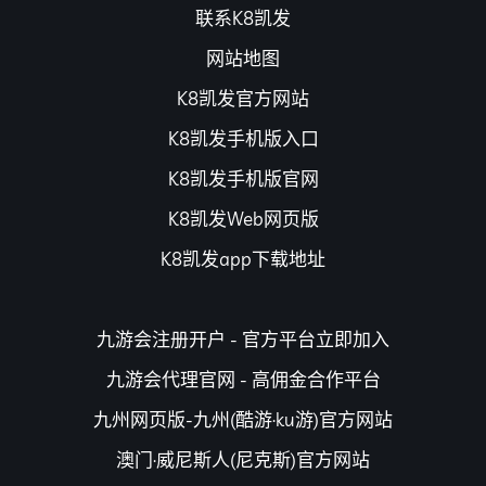
联系K8凯发
网站地图
K8凯发官方网站
K8凯发手机版入口
K8凯发手机版官网
K8凯发Web网页版
K8凯发app下载地址
九游会注册开户 - 官方平台立即加入
九游会代理官网 - 高佣金合作平台
九州网页版-九州(酷游·ku游)官方网站
澳门·威尼斯人(尼克斯)官方网站